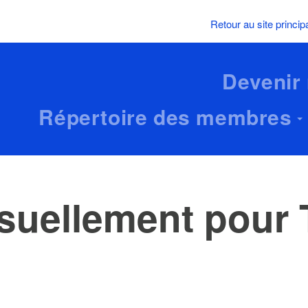
Retour au site princip
Devenir
Répertoire des membres
uellement pour 