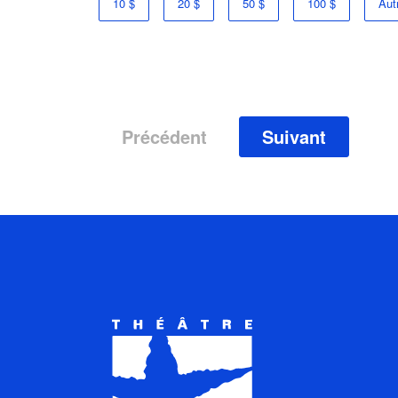
10 $
20 $
50 $
100 $
Aut
Précédent